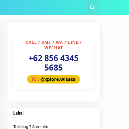
CALL / SMS / WA / LINE /
WECHAT
+62 856 4345
5685
IG :
@xplore.wisata
Label
Trekking 7 Summits