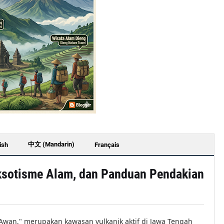
中文 (Mandarin)
ish
Français
Eksotisme Alam, dan Panduan Pendakian
s Awan," merupakan kawasan vulkanik aktif di Jawa Tengah