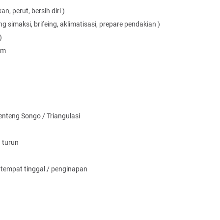
, perut, bersih diri )
 simaksi, brifeing, aklimatisasi, prepare pendakian )
)
am
nteng Songo / Triangulasi
 turun
e tempat tinggal / penginapan