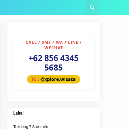
CALL / SMS / WA / LINE /
WECHAT
+62 856 4345
5685
IG :
@xplore.wisata
Label
Trekking 7 Summits