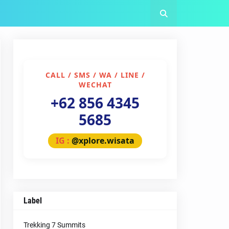
CALL / SMS / WA / LINE /
WECHAT
+62 856 4345
5685
IG :
@xplore.wisata
Label
Trekking 7 Summits