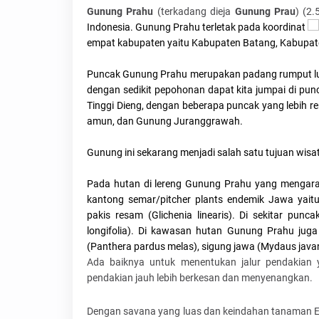
Gunung Prahu
(terkadang dieja
Gunung Prau
) (2
Indonesia. Gunung Prahu terletak pada koordinat
empat kabupaten yaitu Kabupaten Batang, Kabupa
Puncak Gunung Prahu merupakan padang rumput luas
dengan sedikit pepohonan dapat kita jumpai di pu
Tinggi Dieng, dengan beberapa puncak yang lebih r
amun, dan Gunung Juranggrawah.
Gunung ini sekarang menjadi salah satu tujuan wis
Pada hutan di lereng Gunung Prahu yang mengara
kantong semar/pitcher plants endemik Jawa ya
pakis resam (Glichenia linearis). Di sekitar pu
longifolia). Di kawasan hutan Gunung Prahu juga
(Panthera pardus melas), sigung jawa (Mydaus javane
Ada baiknya untuk menentukan jalur pendakian y
pendakian jauh lebih berkesan dan menyenangkan.
Dengan savana yang luas dan keindahan tanaman E