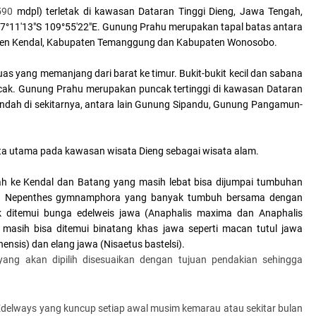
.590
mdpl) terletak di kawasan Dataran Tinggi Dieng, Jawa Tengah,
7°11′13″S 109°55′22″E. Gunung Prahu merupakan tapal batas antara
ten Kendal, Kabupaten Temanggung dan Kabupaten Wonosobo.
 yang memanjang dari barat ke timur. Bukit-bukit kecil dan sabana
ncak. Gunung Prahu merupakan puncak tertinggi di kawasan Dataran
endah di sekitarnya, antara lain Gunung Sipandu, Gunung Pangamun-
ata utama pada kawasan wisata Dieng sebagai wisata alam.
h ke Kendal dan Batang yang masih lebat bisa dijumpai tumbuhan
itu Nepenthes gymnamphora yang banyak tumbuh bersama dengan
ncak ditemui bunga edelweis jawa (Anaphalis maxima dan Anaphalis
 masih bisa ditemui binatang khas jawa seperti macan tutul jawa
nsis) dan elang jawa (Nisaetus bastelsi).
ang akan dipilih disesuaikan dengan tujuan pendakian sehingga
delways yang kuncup setiap awal musim kemarau atau sekitar bulan