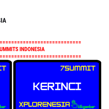
IA
============================
UMMITS INDONESIA
============================