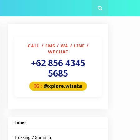
CALL / SMS / WA / LINE /
WECHAT
+62 856 4345
5685
IG :
@xplore.wisata
Label
Trekking 7 Summits