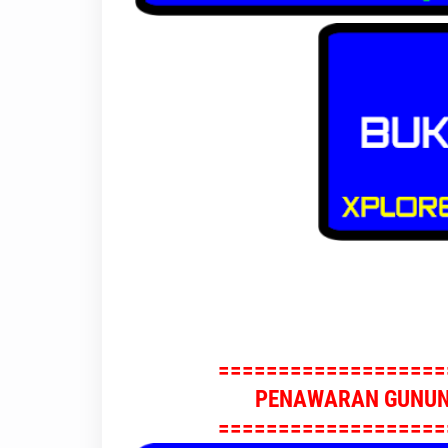
===================
PENAWARAN GUNUNG
===================