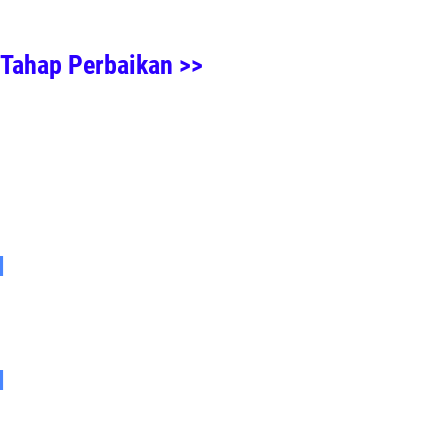
 Tahap Perbaikan >>
l
l