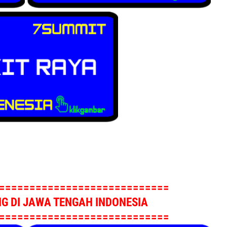
============================
 DI JAWA TENGAH INDONESIA
============================