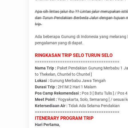
Apa sih lintas jalur itu ??
Lintas jalur merupakan is
dan Turun Pendakian Berbeda Jalur dengan tujuan
trip.
Ada beberapa Gunung di Indonesia yang melarang li
pengalaman yang di dapat.
RINGKASAN TRIP SELO TURUN SELO
=====================================
Nama Trip :
Paket Pendakian Gunung Merbabu 1 Jalu
to Thekelan, Chuntel to Chuntel ]
Lokasi :
Gunung Merbabu Jawa Tengah
Durasi Trip :
2H1M 2 Hari 1 Malam
Pos Camp Rekomendasi :
Pos 3 [ Batu Tulis ] / Pos 4
Meet Point :
Yogyakarta, Solo, Semarang [ / sesuai 
Ketersediaan Air :
Tidak Ada Selama Pendakian
=====================================
ITENERARY PROGRAM TRIP
Hari Pertama,