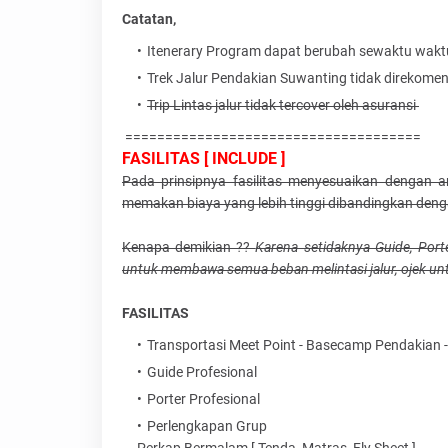
Catatan,
Itenerary Program dapat berubah sewaktu wakt
Trek Jalur Pendakian Suwanting tidak direkomen
Trip Lintas jalur tidak tercover oleh asuransi
=====================================
FASILITAS [ INCLUDE ]
Pada prinsipnya fasilitas menyesuaikan dengan 
memakan biaya yang lebih tinggi dibandingkan dengan
Kenapa demikian ??
Karena setidaknya Guide, Por
untuk membawa semua beban melintasi jalur, ojek untu
FASILITAS
Transportasi Meet Point - Basecamp Pendakian - 
Guide Profesional
Porter Profesional
Perlengkapan Grup