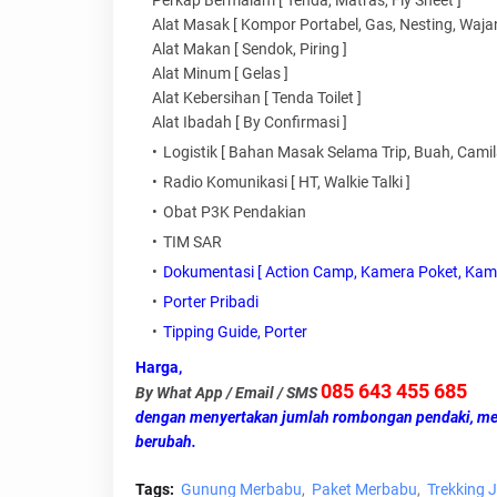
Perkap Bermalam [ Tenda, Matras, Fly Sheet ]
Alat Masak [ Kompor Portabel, Gas, Nesting, Waja
Alat Makan [ Sendok, Piring ]
Alat Minum [ Gelas ]
Alat Kebersihan [ Tenda Toilet ]
Alat Ibadah [ By Confirmasi ]
Logistik [ Bahan Masak Selama Trip, Buah, Camil
Radio Komunikasi [ HT, Walkie Talki ]
Obat P3K Pendakian
TIM SAR
Dokumentasi [ Action Camp, Kamera Poket, Kame
Porter Pribadi
Tipping Guide, Porter
Harga,
085 643 455 685
By What App / Email / SMS
dengan menyertakan jumlah rombongan pendaki, meet 
berubah.
Tags:
Gunung Merbabu
Paket Merbabu
Trekking 