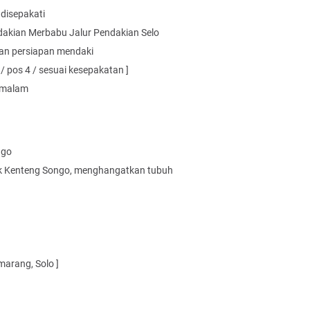
disepakati
akian Merbabu Jalur Pendakian Selo
dan persiapan mendaki
/ pos 4 / sesuai kesepakatan ]
n malam
ngo
ak Kenteng Songo, menghangatkan tubuh
marang, Solo ]