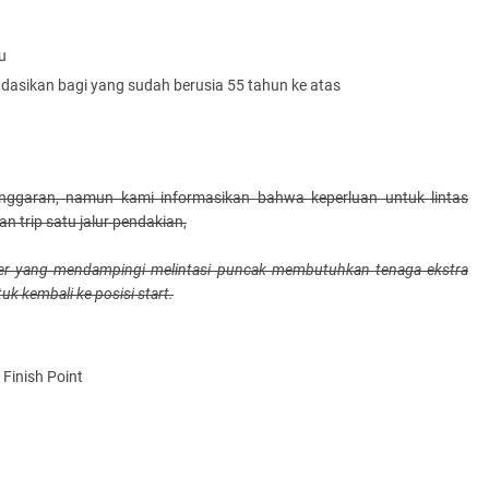
u
dasikan bagi yang sudah berusia 55 tahun ke atas
anggaran, namun kami informasikan bahwa keperluan untuk lintas
 trip satu jalur pendakian,
ter yang mendampingi melintasi puncak membutuhkan tenaga ekstra
k kembali ke posisi start.
Finish Point