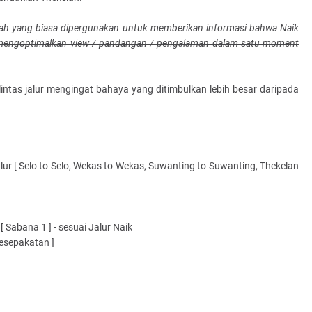
tilah yang biasa dipergunakan untuk memberikan informasi bahwa Naik
 mengoptimalkan view / pandangan / pengalaman dalam satu moment
ntas jalur mengingat bahaya yang ditimbulkan lebih besar daripada
r [ Selo to Selo, Wekas to Wekas, Suwanting to Suwanting, Thekelan
 [ Sabana 1 ] - sesuai Jalur Naik
kesepakatan ]