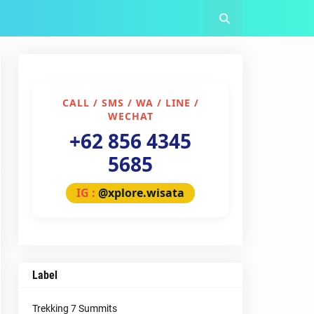
CALL / SMS / WA / LINE /
WECHAT
+62 856 4345
5685
IG :
@xplore.wisata
Label
Trekking 7 Summits