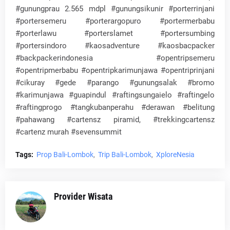
#gunungprau 2.565 mdpl #gunungsikunir #porterrinjani
#portersemeru #porterargopuro #portermerbabu
#porterlawu #porterslamet #portersumbing
#portersindoro #kaosadventure #kaosbacpacker
#backpackerindonesia #opentripsemeru
#opentripmerbabu #opentripkarimunjawa #opentriprinjani
#cikuray #gede #parango #gunungsalak #bromo
#karimunjawa #guapindul #raftingsungaielo #raftingelo
#raftingprogo #tangkubanperahu #derawan #belitung
#pahawang #cartensz piramid, #trekkingcartensz
#cartenz murah #sevensummit
Tags:
Prop Bali-Lombok
Trip Bali-Lombok
XploreNesia
Provider Wisata