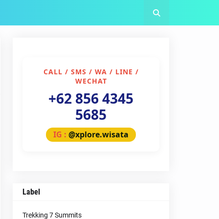
CALL / SMS / WA / LINE /
WECHAT
+62 856 4345
5685
IG :
@xplore.wisata
Label
Trekking 7 Summits