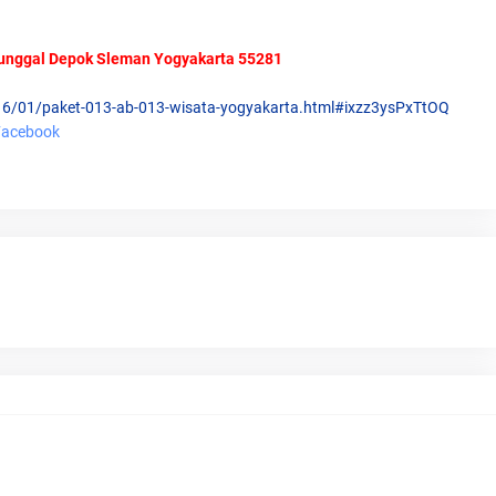
unggal Depok Sleman Yogyakarta 55281
16/01/paket-013-ab-013-wisata-yogyakarta.html#ixzz3ysPxTtOQ
 Facebook