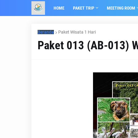
HOME
PAKET TRIP
MEETING ROOM
Beranda
Paket Wisata 1 Hari
Paket 013 (AB-013) W