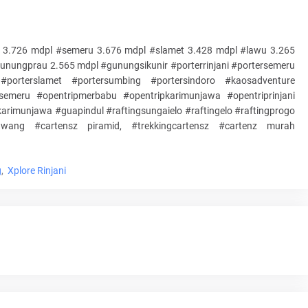
ni 3.726 mdpl #semeru 3.676 mdpl #slamet 3.428 mdpl #lawu 3.265
unungprau 2.565 mdpl #gunungsikunir #porterrinjani #portersemeru
#porterslamet #portersumbing #portersindoro #kaosadventure
semeru #opentripmerbabu #opentripkarimunjawa #opentriprinjani
rimunjawa #guapindul #raftingsungaielo #raftingelo #raftingprogo
wang #cartensz piramid, #trekkingcartensz #cartenz murah
g
Xplore Rinjani