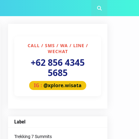
CALL / SMS / WA / LINE /
WECHAT
+62 856 4345
5685
IG :
@xplore.wisata
Label
Trekking 7 Summits