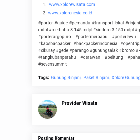
www.xplorewisata.com
www.xplorenesia.co.id
#porter #guide #pemandu #transport lokal #rinja
mdpl #merbabu 3.145 mdpl #sindoro 3.150 mdpl #g
#porterargopuro #portermerbabu #porterlawu 
#kaosbacpacker #backpackerindonesia #opentrip
#cikuray #gede #parango #gunungsalak #bromo #ka
#tangkubanperahu #derawan #belitung #paha
#sevensummit
Tags:
Gunung Rinjani
Paket Rinjani
Xplore Gunun
Provider Wisata
Posting Komentar