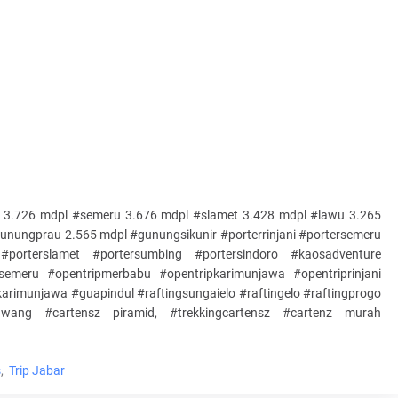
ni 3.726 mdpl #semeru 3.676 mdpl #slamet 3.428 mdpl #lawu 3.265
unungprau 2.565 mdpl #gunungsikunir #porterrinjani #portersemeru
#porterslamet #portersumbing #portersindoro #kaosadventure
semeru #opentripmerbabu #opentripkarimunjawa #opentriprinjani
rimunjawa #guapindul #raftingsungaielo #raftingelo #raftingprogo
wang #cartensz piramid, #trekkingcartensz #cartenz murah
s
Trip Jabar