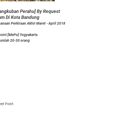
Tangkuban Perahu] By Request
am Di Kota Bandung
anaan Perkiraan Akhir Maret - April 2018
oint [MePo] Yogyakarta
umlah 20-30 orang
et Point