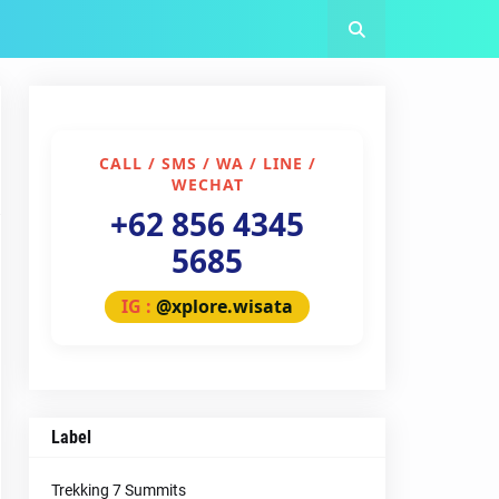
CALL / SMS / WA / LINE /
WECHAT
+62 856 4345
5685
IG :
@xplore.wisata
Label
Trekking 7 Summits