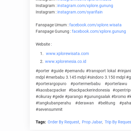
Instagram :
instagram.com/xplore.gunung
Instagram :
instagram.com/syarifain
Fanspage Umum :
facebook.com/xplore.wisata
Fanspage Gunung :
facebook.com/xplore.gunung
Website :
www.xplorewisata.com
www.xplorenesia.co.id
#porter #guide #pemandu #transport lokal #rinja
mdpl #merbabu 3.145 mdpl #sindoro 3.150 mdpl #g
#porterargopuro #portermerbabu #porterlawu 
#kaosbacpacker #backpackerindonesia #opentrip
#cikuray #gede #parango #gunungsalak #bromo #ka
#tangkubanperahu #derawan #belitung #paha
#sevensummit
Tags:
Order By Request
Prop Jabar
Trip By Reque